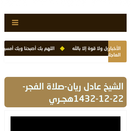
الأخبار
لا حول ولا قوة إلا بالله
اللهم بك أصبحنا وبك أمسينا وب
العاجلة
الشيخ عادل ريان-صلاة الفجر-
22-12-1432هجـري