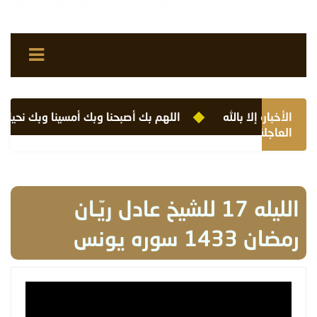
الأخبار
ل ولا قوة إلا بالله
اللهم بك أصبحنا وبك أمسينا وبك نحيا وب
العاجلة
الليله 17 للشيخ عادل ريّـان
رمضان 1433 سوره يونس