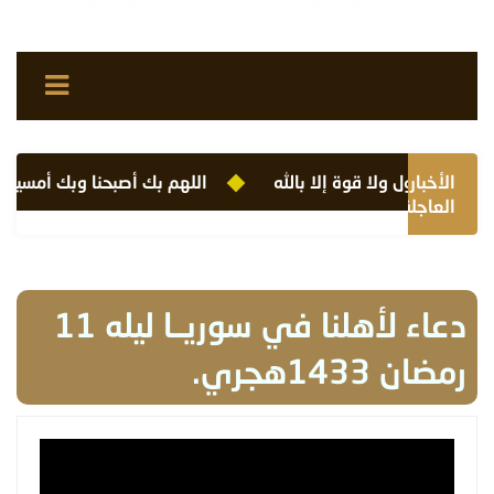
الأخبار
لا حول ولا قوة إلا بالله
اللهم بك أصبحنا وبك أمسينا وب
العاجلة
دعاء لأهلنا في سوريــا ليله 11
رمضان 1433هجري.