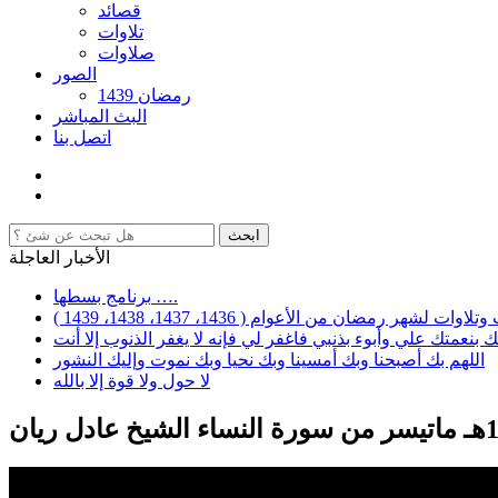
قصائد
تلاوات
صلاوات
الصور
رمضان 1439
البث المباشر
اتصل بنا
الأخبار العاجلة
برنامج بسطها ….
ر رمضان من الأعوام ( 1436، 1437، 1438، 1439 )
 بنعمتك علي وأبوء بذنبي فاغفر لي فإنه لا يغفر الذنوب إلا أنت
اللهم بك أصبحنا وبك أمسينا وبك نحيا وبك نموت وإليك النشور
لا حول ولا قوة إلا بالله