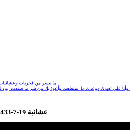
ما تيسر من فجريات وعشائيات وتلاوات لشه
عَبْدُك وأنا على عهدك ووعدك ما استطعت وأعوذ بك من شر ما صنعت أبوء لك
عشائية 19-7-1433هـ ماتيسر من سورة النساء الشيخ عادل ريان