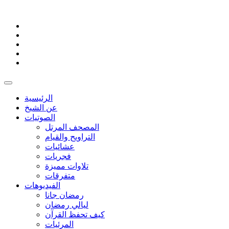
الرئيسية
عن الشيخ
الصوتيات
المصحف المرتل
التراويح والقيام
عشائيات
فجريات
تلاوات مميزة
متفرقات
الفيديوهات
رمضان جانا
ليالي رمضان
كيف تحفظ القرآن
المرئيات