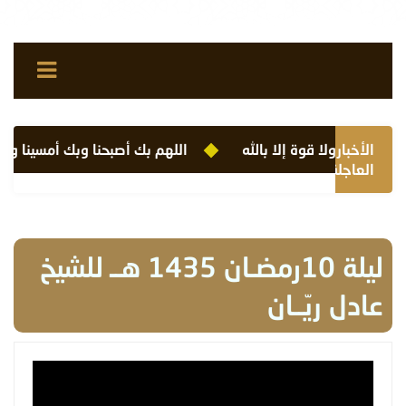
الأخبار
لا حول ولا قوة إلا بالله
اللهم بك أصبحنا وبك أمسينا وبك 
العاجلة
ليلة 10رمضـان 1435 هــ للشيخ
عادل ريّــان